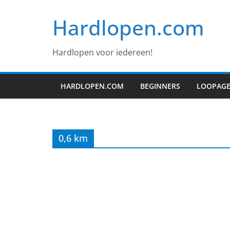
Ga
Hardlopen.com
naar
de
inhoud
Hardlopen voor iedereen!
HARDLOPEN.COM
BEGINNERS
LOOPAG
0,6 km