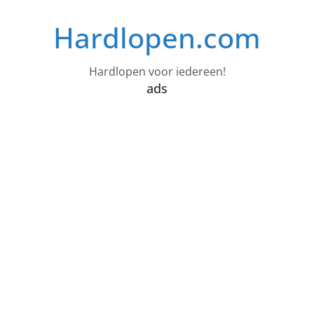
Ga
Hardlopen.com
naar
de
inhoud
Hardlopen voor iedereen!
ads