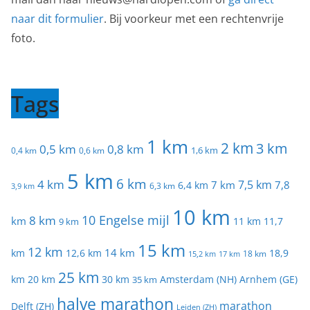
naar dit formulier
. Bij voorkeur met een rechtenvrije
foto.
Tags
1 km
2 km
3 km
0,5 km
0,8 km
1,6 km
0,4 km
0,6 km
5 km
6 km
4 km
7 km
7,5 km
7,8
6,4 km
6,3 km
3,9 km
10 km
10 Engelse mijl
8 km
km
11 km
11,7
9 km
15 km
12 km
14 km
km
12,6 km
18,9
17 km
18 km
15,2 km
25 km
km
20 km
Amsterdam (NH)
Arnhem (GE)
30 km
35 km
halve marathon
marathon
Delft (ZH)
Leiden (ZH)