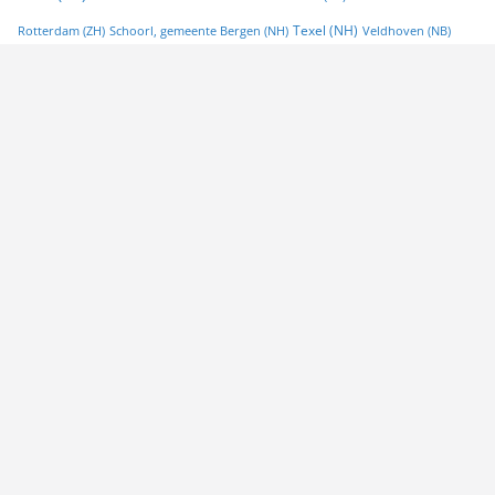
Texel (NH)
Rotterdam (ZH)
Veldhoven (NB)
Schoorl, gemeente Bergen (NH)