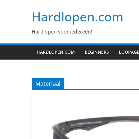
Ga
Hardlopen.com
naar
de
inhoud
Hardlopen voor iedereen!
HARDLOPEN.COM
BEGINNERS
LOOPAG
Materiaal