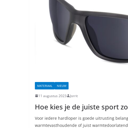
MATERIAAL
NIEUW
11 augustus 2023
Jorrit
Hoe kies je de juiste sport z
Voor iedere hardloper is goede uitrusting belan
warmtevasthoudende of juist warmtedoorlatende