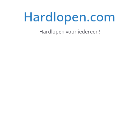
Ga
Hardlopen.com
naar
de
inhoud
Hardlopen voor iedereen!