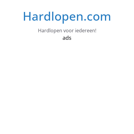
Ga
Hardlopen.com
naar
de
inhoud
Hardlopen voor iedereen!
ads